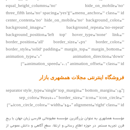
equal_height_columns=”no” hide_on_mobile=”no”
menu_anchor=”” class=”” id=””][three_fifth last=”no” spacing=”yes”
center_content=”no” hide_on_mobile=”no” background_color=””
background_image=”” background_repeat=”no-repeat”
background_position=”left top” hover_type=”none” link=””
border_position=”all” border_size=”0px” border_color=””
border_style=”solid” padding=”” margin_top=”” margin_bottom=””
animation_type=”0″ animation_direction=”down”
animation_speed=”0.1″ animation_offset=”” class=”” id=””]
فروشگاه اینترنتی مجلات همشهری بازار
[separator style_type=”single” top_margin=”” bottom_margin=”15″
sep_color=”#ea7a00″ border_size=”” icon=”” icon_circle=””
icon_circle_color=”” width=”650″ alignment=”right” class=”” id=””]
مؤسسه همشهری به عنوان بزرگترین مؤسسه مطبوعاتی فارسی زبان جهان با ربع
قرن تجربه مستمر در حوزه اطلاع رسانی و ارتقاء سطح آگاهی و دانش عمومی از