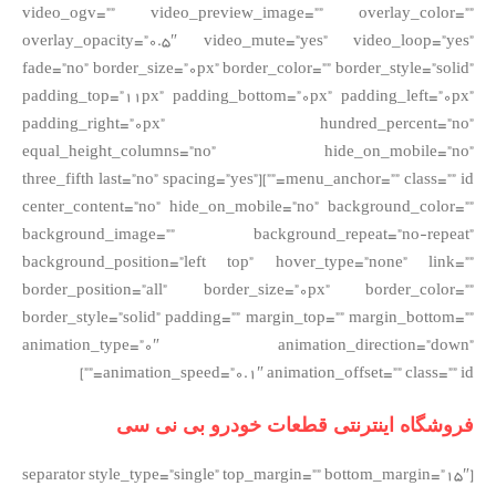
video_ogv=”” video_preview_image=”” overlay_color=””
overlay_opacity=”0.5″ video_mute=”yes” video_loop=”yes”
fade=”no” border_size=”0px” border_color=”” border_style=”solid”
padding_top=”11px” padding_bottom=”0px” padding_left=”0px”
padding_right=”0px” hundred_percent=”no”
equal_height_columns=”no” hide_on_mobile=”no”
menu_anchor=”” class=”” id=””][three_fifth last=”no” spacing=”yes”
center_content=”no” hide_on_mobile=”no” background_color=””
background_image=”” background_repeat=”no-repeat”
background_position=”left top” hover_type=”none” link=””
border_position=”all” border_size=”0px” border_color=””
border_style=”solid” padding=”” margin_top=”” margin_bottom=””
animation_type=”0″ animation_direction=”down”
animation_speed=”0.1″ animation_offset=”” class=”” id=””]
فروشگاه اینترنتی قطعات خودرو بی نی سی
[separator style_type=”single” top_margin=”” bottom_margin=”15″