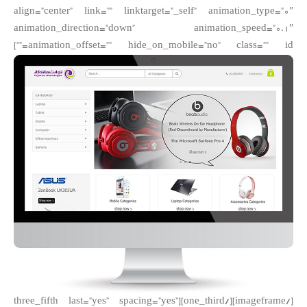
align=”center” link=”” linktarget=”_self” animation_type=”0″
animation_direction=”down” animation_speed=”0.1″
animation_offset=”” hide_on_mobile=”no” class=”” id=””]
[/imageframe][/one_third][three_fifth last=”yes” spacing=”yes”