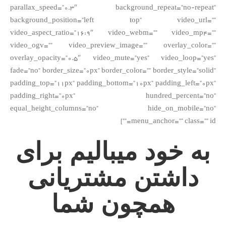
parallax_speed=”0.3″ background_repeat=”no-repeat”
background_position=”left top” video_url=””
video_aspect_ratio=”16:9″ video_webm=”” video_mp4=””
video_ogv=”” video_preview_image=”” overlay_color=””
overlay_opacity=”0.5″ video_mute=”yes” video_loop=”yes”
fade=”no” border_size=”0px” border_color=”” border_style=”solid”
padding_top=”11px” padding_bottom=”10px” padding_left=”0px”
padding_right=”0px” hundred_percent=”no”
equal_height_columns=”no” hide_on_mobile=”no”
menu_anchor=”” class=”” id=””]
به خود میبالیم برای
داشتن مشتریانی
همچون شما