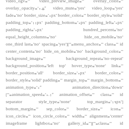
video_ogv=”” video_preview_image=”” overlay_color=””
overlay_opacity=”0.5″ video_mute=”yes” video_loop=”yes”
fade=”no” border_size=”0px” border_color=”” border_style=”solid”
padding_top=”11px” padding_bottom=”0px” padding_left=”0px”
padding_right=”0px” hundred_percent=”no”
equal_height_columns=”no” hide_on_mobile=”no”
menu_anchor=”” class=”” id=””][one_third last=”no” spacing=”yes”
center_content=”no” hide_on_mobile=”no” background_color=””
background_image=”” background_repeat=”no-repeat”
background_position=”left top” hover_type=”none” link=””
border_position=”all” border_size=”0px” border_color=””
border_style=”solid” padding=”” margin_top=”” margin_bottom=””
animation_type=”0″ animation_direction=”down”
animation_speed=”0.1″ animation_offset=”” class=”” id=””]
[separator style_type=”none” top_margin=”19px”
bottom_margin=”” sep_color=”” border_size=”” icon=””
icon_circle=”” icon_circle_color=”” width=”” alignment=”center”
class=”” id=””][imageframe lightbox=”no” gallery_id=””