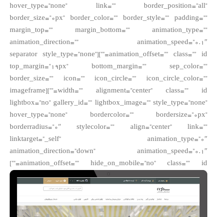
hover_type=”none” link=”” border_position=”all”
border_size=”0px” border_color=”” border_style=”” padding=””
margin_top=”” margin_bottom=”” animation_type=””
animation_direction=”” animation_speed=”0.1″
animation_offset=”” class=”” id=””][separator style_type=”none”
top_margin=”19px” bottom_margin=”” sep_color=””
border_size=”” icon=”” icon_circle=”” icon_circle_color=””
width=”” alignment=”center” class=”” id=””][imageframe
lightbox=”no” gallery_id=”” lightbox_image=”” style_type=”none”
hover_type=”none” bordercolor=”” bordersize=”0px”
borderradius=”0″ stylecolor=”” align=”center” link=””
linktarget=”_self” animation_type=”0″
animation_direction=”down” animation_speed=”0.1″
animation_offset=”” hide_on_mobile=”no” class=”” id=””]