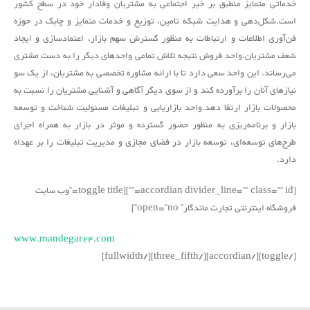
خدماتی متمایز منطبق بر خیر اجتماعی به مشتریان وفادار خود در سطح کشور
است.شکل‌دهی و هدایت شبکه تامین، توزیع و خدمات متمایز و چابک در حوزه
فن‌آوری اطلاعات و ارتباطات به منظور گسترش سهم بازار، اعتمادسازی و ایجاد
شعف مشتریان.واحد فروش نتیجه تلاش تمامی واحدهای دیگر را به دست مشتری
می‌رساند. این واحد سعی دارد تا با ارائه مشاوره تخصصی به مشتریان، از یک سو
نیازهای آنان را برآورده کند و از سوی دیگر آگاهی و آشنایی مشتریان را نسبت به
محصولات بازار ارتقا دهد.واحد بازاریابی و تبلیغات مسئولیت شناخت و توسعه
بازار و برنامه‌ریزی به منظور حضور گسترده و موثر در بازار به همراه اجرای
طرح‌های توسعه‌ای، توسعه بازار در فضای مجازی و مدیریت تبلیغات را بر عهداه
دارد.
[accordian divider_line=”” class=”” id=””][toggle title=”وب سایت
فروشگاه اینترنتی تجارت ماندگار” open=”no”]
www.mandegar24.com
[/toggle][/accordian][/three_fifth][/fullwidth]