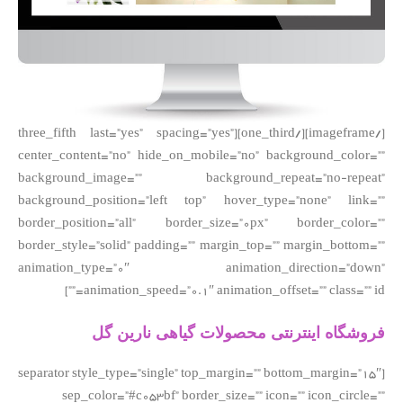
[/imageframe][/one_third][three_fifth last=”yes” spacing=”yes”
center_content=”no” hide_on_mobile=”no” background_color=””
background_image=”” background_repeat=”no-repeat”
background_position=”left top” hover_type=”none” link=””
border_position=”all” border_size=”0px” border_color=””
border_style=”solid” padding=”” margin_top=”” margin_bottom=””
animation_type=”0″ animation_direction=”down”
animation_speed=”0.1″ animation_offset=”” class=”” id=””]
فروشگاه اینترنتی محصولات گیاهی نارین گل
[separator style_type=”single” top_margin=”” bottom_margin=”15″
sep_color=”#c053bf” border_size=”” icon=”” icon_circle=””