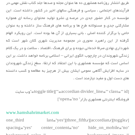
طریق انتشار روزنامه همشهری ده ها عنوان مجله و صدها جلد کتاب نقش مهمی در
فرآیندهای اجتماعی ، سیاسی و فرهنگی سالهای اخیر در کشور داشته است. این
مؤسسه در کنار حضور جدی در عرصه ی نشرو تولید محتوای رسانه ای همواره
مشارکتی جدی و مسئولانه طرح ها و برنامه های فرهنگ ساز داشته و به عنوان
حامی یا برگزار کننده اصلی ، بانی بسیاری از آن ها بوده است. این رویکرد الهام
گرفته از این راهبرد محوری در مجموعه مدیریت شهری کلان شهر است که
شهرداری نهادی صرفا خدماتی نبوده و برای فرهنگ ،‌اقتصاد ، سلامت و در یک کلام
زندگی شهروندان در چارچوب الگوی ایرانی – اسلامی برنامه خواهد داشت. بر این
اساس است که مؤسسه همشهری با این اعتقاد که ارتقاء سطح زندگی شهروندان
در سایه افزایش آگاهی عمومی ایشان بیش از هرچیز به مطالعه و کسب دانسته
های دست اول و مفید نیازمند است .
[accordian divider_line=”” class=”” id=””][toggle title=”وب سایت
فروشگاه اینترنتی همشهری بازار” open=”no”]
www.hamshahrimarket.com
[/toggle][/accordian][/three_fifth][one_third last=”yes”
spacing=”yes” center_content=”no” hide_on_mobile=”no”