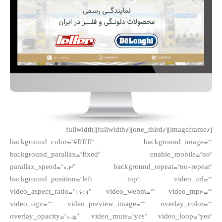
[/imageframe][/one_third][/fullwidth][fullwidth
background_color=”#ffffff” background_image=””
background_parallax=”fixed” enable_mobile=”no”
parallax_speed=”0.3″ background_repeat=”no-repeat”
background_position=”left top” video_url=””
video_aspect_ratio=”16:9″ video_webm=”” video_mp4=””
video_ogv=”” video_preview_image=”” overlay_color=””
overlay_opacity=”0.5″ video_mute=”yes” video_loop=”yes”