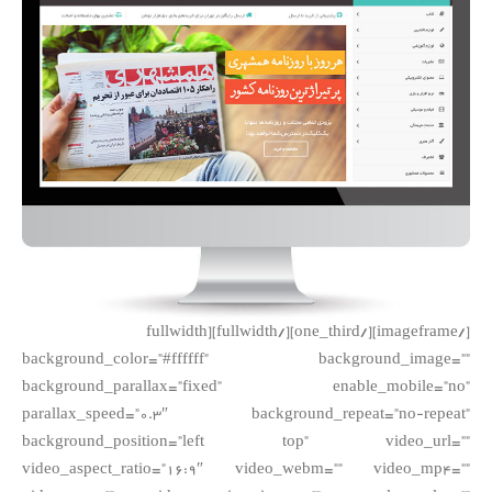
[/imageframe][/one_third][/fullwidth][fullwidth
background_color=”#ffffff” background_image=””
background_parallax=”fixed” enable_mobile=”no”
parallax_speed=”0.3″ background_repeat=”no-repeat”
background_position=”left top” video_url=””
video_aspect_ratio=”16:9″ video_webm=”” video_mp4=””