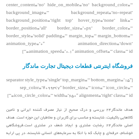
center_content=”no” hide_on_mobile=”no” background_color=””
background_image=”” background_repeat=”no-repeat”
background_position=”right top” hover_type=”none” link=””
border_position=”all” border_size=”0px” border_color=””
border_style=”solid” padding=”” margin_top=”” margin_bottom=””
animation_type=”0″ animation_direction=”down”
animation_speed=”0.1″ animation_offset=”” class=”” id=””]
فروشگاه اینترنتی قطعات دیجیتال تجارت ماندگار
[separator style_type=”single” top_margin=”” bottom_margin=”15″
sep_color=”#0993c7″ border_size=”” icon=”” icon_circle=””
icon_circle_color=”” width=”650″ alignment=”right” class=”” id=””]
هدف ماندگار24 بررسی و درک صحیح از نیاز مصرف کننده ایرانی و تامین
کالاهایی باکیفیت، شایسته و مناسب برای کاربران و مخاطبان این حوزه است. هدف
اصلی ماندگار24 رضایت مشتری و ایجاد شعف در مشتری است.فروشگاهی
خوشنام، حرفه‌ای و چابک که با اتکا به سرمایه‌های انسانی شایسته، در پی ارایه