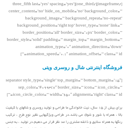
[/imageframe][/one_third][three_fifth last=”yes” spacing=”yes”
center_content=”no” hide_on_mobile=”no” background_color=””
background_image=”” background_repeat=”no-repeat”
background_position=”right top” hover_type=”none” link=””
border_position=”all” border_size=”0px” border_color=””
border_style=”solid” padding=”” margin_top=”” margin_bottom=””
animation_type=”0″ animation_direction=”down”
animation_speed=”0.1″ animation_offset=”” class=”” id=””]
فروشگاه اینترنتی شال و روسری ویتی
[separator style_type=”single” top_margin=”” bottom_margin=”15″
sep_color=”#0993c7″ border_size=”” icon=”” icon_circle=””
icon_circle_color=”” width=”650″ alignment=”right” class=”” id=””]
برای بیش از 15 سال، نیت خانوادگی ما طراحی و تولید روسری و شالهای با کیفیت
بالا ، همراه با شور و شوق می باشد.در طراحی ویژگیهایی نظیر نوع طرح ، ترکیب
رنگها به همراه سلایق و ذائقه مشتری را مد نظر قرار می دهیم.در تولید ، به جنس