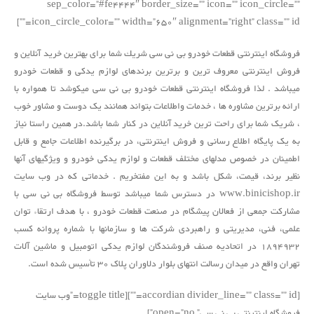
sep_color=”#fe4444″ border_size=”” icon=”” icon_circle=””
icon_circle_color=”” width=”650″ alignment=”right” class=”” id=””]
فروشگاه اینترنتی قطعات خودرو بی نی سی شريك شما برای بهترين خريد آنلاين و
فروش اينترنتی معروف ترین و برترین برندهای لوازم یدکی و قطعات خودرو
ميباشد . لذا فروشگاه اینترنتی قطعات خودرو بی نی سی ميكوشد تا همواره با
ارائه برترين مشاوره ها ، خدمات واطلاعات بتواند همانند یک دوست و مشاور خوب
، شریک شما برای راحت ترین خريد آنلاین در کنار شما باشد.در همین راستا نیاز
به یک پایگاه اطلاع رسانی و فروش اینترنتی، در برگیرنده اطلاعات جامع و قابل
اطمینان در خصوص مدلهای مختلف قطعات و لوازم یدکی خودرو و ویژگیهای آنها
نظیر برند، قیمت، شکل باشد و به این مفتخریم . خدماتی که در وب سایت
www.binicishop.ir در دسترس شما میباشد توسط فروشگاه بی نی سی با
مشارکت جمعی از فعالان پیشگام در صنعت قطعات خودرو ، با هدف ارتقاء توان
علمی، فنی، مدیریتی و راهبردی شرکت ها و سازمان­ها با شماره پروانه کسب
1894932 در اتحادیه صنف فروشندگان لوازم یدکی اتومبیل و ماشین آلات
تهران واقع در میدان رسالت انتهای بلوار دلاوران پلاک 30 تأسیس شده است.
[accordian divider_line=”” class=”” id=””][toggle title=”وب سایت
فروشگاه اینترنتی بی نی سی” open=”no”]