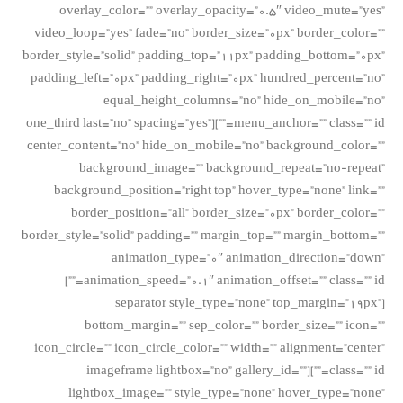
overlay_color=”” overlay_opacity=”0.5″ video_mute=”yes”
video_loop=”yes” fade=”no” border_size=”0px” border_color=””
border_style=”solid” padding_top=”11px” padding_bottom=”0px”
padding_left=”0px” padding_right=”0px” hundred_percent=”no”
equal_height_columns=”no” hide_on_mobile=”no”
menu_anchor=”” class=”” id=””][one_third last=”no” spacing=”yes”
center_content=”no” hide_on_mobile=”no” background_color=””
background_image=”” background_repeat=”no-repeat”
background_position=”right top” hover_type=”none” link=””
border_position=”all” border_size=”0px” border_color=””
border_style=”solid” padding=”” margin_top=”” margin_bottom=””
animation_type=”0″ animation_direction=”down”
animation_speed=”0.1″ animation_offset=”” class=”” id=””]
[separator style_type=”none” top_margin=”19px”
bottom_margin=”” sep_color=”” border_size=”” icon=””
icon_circle=”” icon_circle_color=”” width=”” alignment=”center”
class=”” id=””][imageframe lightbox=”no” gallery_id=””
lightbox_image=”” style_type=”none” hover_type=”none”