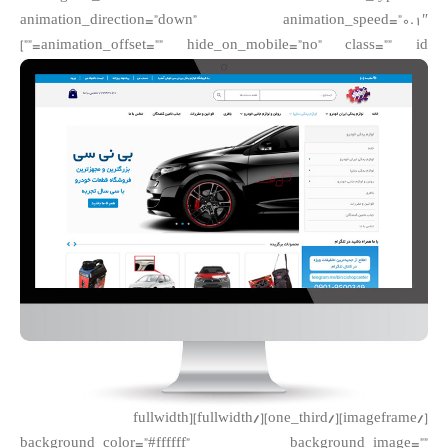
animation_direction=”down” animation_speed=”0.1″
animation_offset=”” hide_on_mobile=”no” class=”” id=””]
[/imageframe][/one_third][/fullwidth][fullwidth
background_color=”#ffffff” background_image=””