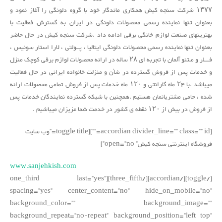
۱۳۷۷ شرکت سنجه کیش همکاری ماندگار خود با گروه دلونگی را آغاز نمود و
بعنوان تنها نماینده رسمی محصولات دلونگی در ایران به گسترش فعالیت با
بهترینهای صنعت لوازم خانگی برقی ادامه داد .شرکت سنجه کیش در حال حاضر
بعنوان تنها نماینده رسمی محصولات دلونگی ایتالیا ، پــولتی ، لارا استار سوئیس ،
فـــلر و مـتئو آلمان با تجربه ای ۲۸ ساله در ارائه محصولات لوازم برقی کوچک منزل
و خدمات پس از فروش گسترده در شأن و منزلت خانواده ایرانی در حال فعالیت
میباشد .با ۲۴ ماه گارانتی و ۱۲۰ ماه خدمات پس از فروش تمامی محصولات ارائه
شده ، حامی مشتریانمان هستیم .همچنین با شبکه گسترده نمایندگان خدمات پس
از فروش در بیش از ۱۲۰ نقطه ی کشور در خدمت شما عزیزان میباشیم .
[accordian divider_line=”” class=”” id=””][toggle title=”وب سایت
فروشگاه اینترنتی سنجه کیش” open=”no”]
www.sanjehkish.com
[/toggle][/accordian][/three_fifth][one_third last=”yes”
spacing=”yes” center_content=”no” hide_on_mobile=”no”
background_color=”” background_image=””
background_repeat=”no-repeat” background_position=”left top”