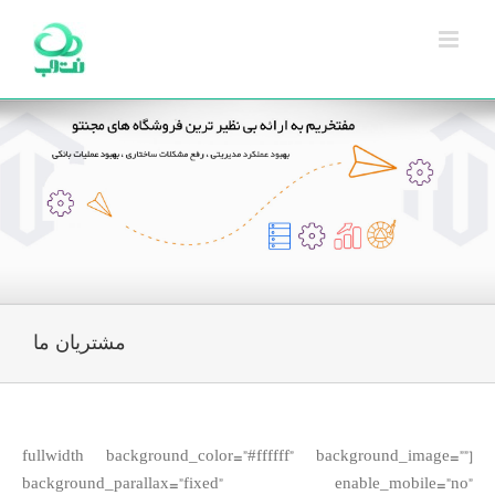
Ski
t
conten
مشتریان ما
[fullwidth background_color=”#ffffff” background_image=””
background_parallax=”fixed” enable_mobile=”no”