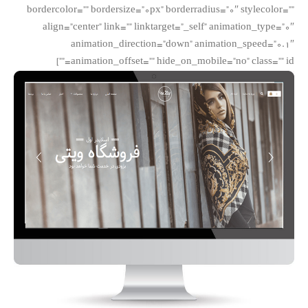
bordercolor=”” bordersize=”0px” borderradius=”0″ stylecolor=””
align=”center” link=”” linktarget=”_self” animation_type=”0″
animation_direction=”down” animation_speed=”0.1″
animation_offset=”” hide_on_mobile=”no” class=”” id=””]