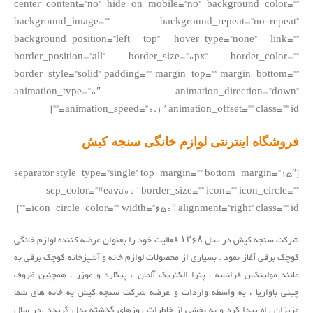
center_content=”no” hide_on_mobile=”no” background_color=””
background_image=”” background_repeat=”no-repeat”
background_position=”left top” hover_type=”none” link=””
border_position=”all” border_size=”0px” border_color=””
border_style=”solid” padding=”” margin_top=”” margin_bottom=””
animation_type=”0″ animation_direction=”down”
animation_speed=”0.1″ animation_offset=”” class=”” id=””]
فروشگاه اینترنتی لوازم خانگی سنجه کیش
[separator style_type=”single” top_margin=”” bottom_margin=”15″
sep_color=”#ea7a00″ border_size=”” icon=”” icon_circle=””
icon_circle_color=”” width=”650″ alignment=”right” class=”” id=””]
شرکت سنجه کیش در سال ۱۳۶۸ فعالیت خود را بعنوان عرضه کننده لوازم خانگی
کوچک برقی آغاز نمود . بسیاری از محصولات لوازم خانه و آشپزخانه کوچک برقی به
مانند مولینکس فرانسه ، پترا الکتریک آلمان ، پیکارد و موزر ، همچنین ظروف
چینی باواریا ، به واسطه واردات و عرضه شرکت سنجه کیش به خانه های شما
عزیزان راه پیدا کرد و به بخشی از خاطرات روزهای گذشته بدل گریدد .در سال