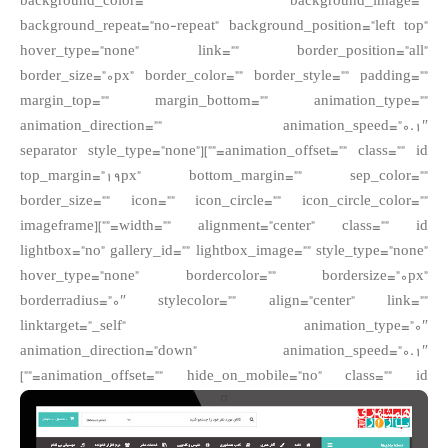
background_color=”” background_image=””
background_repeat=”no-repeat” background_position=”left top”
hover_type=”none” link=”” border_position=”all”
border_size=”0px” border_color=”” border_style=”” padding=””
margin_top=”” margin_bottom=”” animation_type=””
animation_direction=”” animation_speed=”0.1″
animation_offset=”” class=”” id=””][separator style_type=”none”
top_margin=”19px” bottom_margin=”” sep_color=””
border_size=”” icon=”” icon_circle=”” icon_circle_color=””
width=”” alignment=”center” class=”” id=””][imageframe
lightbox=”no” gallery_id=”” lightbox_image=”” style_type=”none”
hover_type=”none” bordercolor=”” bordersize=”0px”
borderradius=”0″ stylecolor=”” align=”center” link=””
linktarget=”_self” animation_type=”0″
animation_direction=”down” animation_speed=”0.1″
animation_offset=”” hide_on_mobile=”no” class=”” id=””]