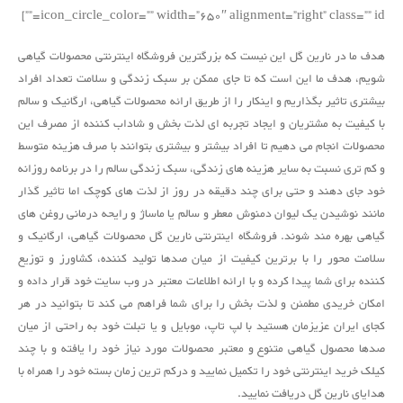
icon_circle_color=”” width=”650″ alignment=”right” class=”” id=””]
هدف ما در نارین گل این نیست که بزرگترین فروشگاه اینترنتی محصولات گیاهی
شویم، هدف ما این است که تا جای ممکن بر سبک زندگی و سلامت تعداد افراد
بیشتری تاثیر بگذاریم و اینکار را از طریق ارائه محصولات گیاهی، ارگانیک و سالم
با کیفیت به مشتریان و ایجاد تجربه ای لذت بخش و شاداب کننده از مصرف این
محصولات انجام می دهیم تا افراد بیشتر و بیشتری بتوانند با صرف هزینه متوسط
و کم تری نسبت به سایر هزینه های زندگی، سبک زندگی سالم را در برنامه روزانه
خود جای دهند و حتی برای چند دقیقه در روز از لذت های کوچک اما تاثیر گذار
مانند نوشیدن یک لیوان دمنوش معطر و سالم یا ماساژ و رایحه درمانی روغن های
گیاهی بهره مند شوند. فروشگاه اینترنتی نارین گل محصولات گیاهی، ارگانیک و
سلامت محور را با برترین کیفیت از میان صدها تولید کننده، کشاورز و توزیع
کننده برای شما پیدا کرده و با ارائه اطلاعات معتبر در وب سایت خود قرار داده و
امکان خریدی مطمئن و لذت بخش را برای شما فراهم می کند تا بتوانید در هر
کجای ایران عزیزمان هستید با لپ تاپ، موبایل و یا تبلت خود به راحتی از میان
صدها محصول گیاهی متنوع و معتبر محصولات مورد نیاز خود را یافته و با چند
کیلک خرید اینترنتی خود را تکمیل نمایید و درکم ترین زمان بسته خود را همراه با
هدایای نارین گل دریافت نمایید.