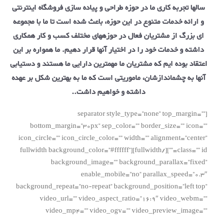
سالها تجربه کاری ما در حوزه طراحی و پیاده سازی فروشگاه اینترنتی
و ارائه خدمات متنوع در این حوزه، باعث شده است تا ما با مجموعه
ای بزرگ از مشتریان فعال در حوزه­های مختلف کسب و کار همکاری
داشته و خدمات خود را در اختیار آنها قرار دهیم. ما همواره بر این
اعتقاد بوده­ ایم که مشتریان ما مهمترین دارایی ما هستند و دستیابی
آنها به چشم­اندازشان، ماموریتی است که ما به بهترین شکل بر عهده
داشته و خواهیم داشت..
[separator style_type=”none” top_margin=””
bottom_margin=”30px” sep_color=”” border_size=”” icon=””
icon_circle=”” icon_circle_color=”” width=”” alignment=”center”
class=”” id=””][/fullwidth][fullwidth background_color=”#ffffff”
background_image=”” background_parallax=”fixed”
enable_mobile=”no” parallax_speed=”0.3″
background_repeat=”no-repeat” background_position=”left top”
video_url=”” video_aspect_ratio=”16:9″ video_webm=””
video_mp4=”” video_ogv=”” video_preview_image=””