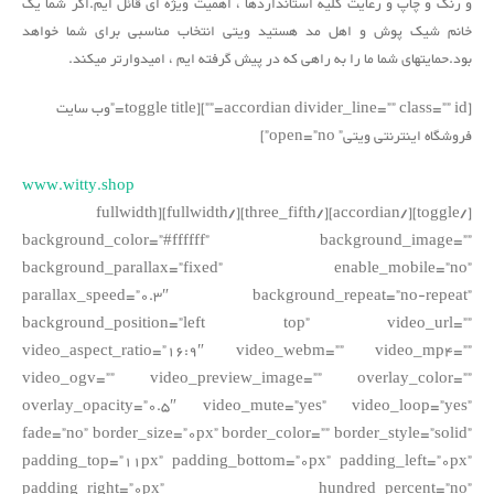
و رنگ و چاپ و رعایت کلیه استانداردها ، اهمیت ویژه ای قائل ایم.اگر شما یک
خانم شیک پوش و اهل مد هستید ویتی انتخاب مناسبی برای شما خواهد
بود.حمایتهای شما ما را به راهی که در پیش گرفته ایم ، امیدوارتر میکند.
[accordian divider_line=”” class=”” id=””][toggle title=”وب سایت
فروشگاه اینترنتی ویتی” open=”no”]
www.witty.shop
[/toggle][/accordian][/three_fifth][/fullwidth][fullwidth
background_color=”#ffffff” background_image=””
background_parallax=”fixed” enable_mobile=”no”
parallax_speed=”0.3″ background_repeat=”no-repeat”
background_position=”left top” video_url=””
video_aspect_ratio=”16:9″ video_webm=”” video_mp4=””
video_ogv=”” video_preview_image=”” overlay_color=””
overlay_opacity=”0.5″ video_mute=”yes” video_loop=”yes”
fade=”no” border_size=”0px” border_color=”” border_style=”solid”
padding_top=”11px” padding_bottom=”0px” padding_left=”0px”
padding_right=”0px” hundred_percent=”no”