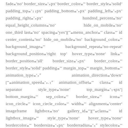
fade=”no” border_size=”0px” border_color=”” border_style=”solid”
padding_top=”11px” padding_bottom=”0px” padding_left=”0px”
padding_right=”0px” hundred_percent=”no”
equal_height_columns=”no” hide_on_mobile=”no”
menu_anchor=”” class=”” id=””][one_third last=”no” spacing=”yes”
center_content=”no” hide_on_mobile=”no” background_color=””
background_image=”” background_repeat=”no-repeat”
background_position=”right top” hover_type=”none” link=””
border_position=”all” border_size=”0px” border_color=””
border_style=”solid” padding=”” margin_top=”” margin_bottom=””
animation_type=”0″ animation_direction=”down”
animation_speed=”0.1″ animation_offset=”” class=”” id=””]
[separator style_type=”none” top_margin=”19px”
bottom_margin=”” sep_color=”” border_size=”” icon=””
icon_circle=”” icon_circle_color=”” width=”” alignment=”center”
class=”” id=””][imageframe lightbox=”no” gallery_id=””
lightbox_image=”” style_type=”none” hover_type=”none”
bordercolor=”” bordersize=”0px” borderradius=”0″ stylecolor=””