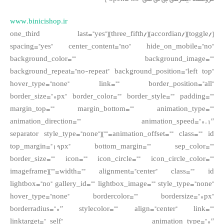
www.binicishop.ir
[/toggle][/accordian][/three_fifth][one_third last=”yes”
spacing=”yes” center_content=”no” hide_on_mobile=”no”
background_color=”” background_image=””
background_repeat=”no-repeat” background_position=”left top”
hover_type=”none” link=”” border_position=”all”
border_size=”0px” border_color=”” border_style=”” padding=””
margin_top=”” margin_bottom=”” animation_type=””
animation_direction=”” animation_speed=”0.1″
animation_offset=”” class=”” id=””][separator style_type=”none”
top_margin=”19px” bottom_margin=”” sep_color=””
border_size=”” icon=”” icon_circle=”” icon_circle_color=””
width=”” alignment=”center” class=”” id=””][imageframe
lightbox=”no” gallery_id=”” lightbox_image=”” style_type=”none”
hover_type=”none” bordercolor=”” bordersize=”0px”
borderradius=”0″ stylecolor=”” align=”center” link=””
linktarget=”_self” animation_type=”0″