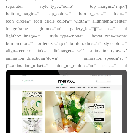
[separator style_type=”none” top_margin=”19px”
bottom_margin=”” sep_color=”” border_size=”” icon=””
icon_circle=”” icon_circle_color=”” width=”” alignment=”center”
class=”” id=””][imageframe lightbox=”no” gallery_id=””
lightbox_image=”” style_type=”none” hover_type=”none”
bordercolor=”” bordersize=”0px” borderradius=”0″ stylecolor=””
align=”center” link=”” linktarget=”_self” animation_type=”0″
animation_direction=”down” animation_speed=”0.1″
animation_offset=”” hide_on_mobile=”no” class=”” id=””]