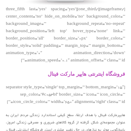
[/imageframe][/one_third][three_fifth last=”yes” spacing=”yes”
center_content=”no” hide_on_mobile=”no” background_color=””
background_image=”” background_repeat=”no-repeat”
background_position=”left top” hover_type=”none” link=””
border_position=”all” border_size=”0px” border_color=””
border_style=”solid” padding=”” margin_top=”” margin_bottom=””
animation_type=”0″ animation_direction=”down”
animation_speed=”0.1″ animation_offset=”” class=”” id=””]
فروشگاه اینترنتی هایپر مارکت فینال
[separator style_type=”single” top_margin=”” bottom_margin=”15″
sep_color=”#c053bf” border_size=”” icon=”” icon_circle=””
icon_circle_color=”” width=”650″ alignment=”right” class=”” id=””]
هایپرمارکت فینال با هدف ارتقاء سطح کیفی استاندارد زندگی مردم ایران به
عنوان مجموعه‌ای شکل گرفته از گروه کالاهای ضروری و مصرفی زندگی امروز،
پاسخ‌گویی موثر به نیازهای در حال تغییر مشتری است. فروشگاه اینترنتی فینال،