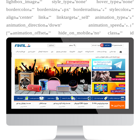
lightbox_image=”” style_type=”none” hover_type=”none”
bordercolor=”” bordersize=”0px” borderradius=”0″ stylecolor=””
align=”center” link=”” linktarget=”_self” animation_type=”0″
animation_direction=”down” animation_speed=”0.1″
animation_offset=”” hide_on_mobile=”no” class=”” id=””]