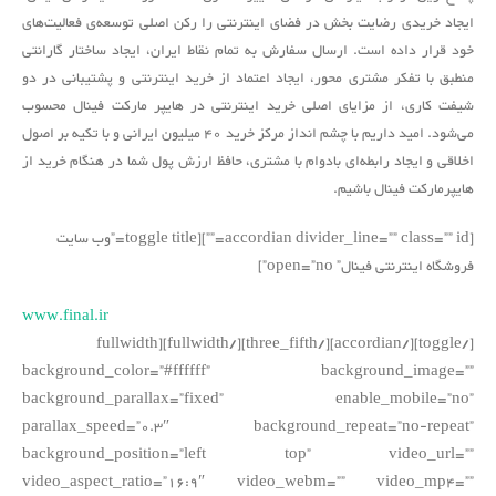
ایجاد خریدی رضایت بخش در فضای اینترنتی را رکن اصلی توسعه‌ی فعالیت‌های
خود قرار داده است. ارسال سفارش به تمام نقاط ایران، ایجاد ساختار گارانتی
منطبق با تفکر مشتری محور، ایجاد اعتماد از خرید اینترنتی و پشتیبانی در دو
شیفت کاری، از مزایای اصلی خرید اینترنتی در هایپر مارکت فینال محسوب
می‌شود. امید داریم با چشم انداز مرکز خرید 40 میلیون ایرانی و با تکیه بر اصول
اخلاقی و ایجاد رابطه‌ای بادوام با مشتری، حافظ ارزش پول شما در هنگام خرید از
هایپرمارکت فینال باشیم.
[accordian divider_line=”” class=”” id=””][toggle title=”وب سایت
فروشگاه اینترنتی فینال” open=”no”]
www.final.ir
[/toggle][/accordian][/three_fifth][/fullwidth][fullwidth
background_color=”#ffffff” background_image=””
background_parallax=”fixed” enable_mobile=”no”
parallax_speed=”0.3″ background_repeat=”no-repeat”
background_position=”left top” video_url=””
video_aspect_ratio=”16:9″ video_webm=”” video_mp4=””