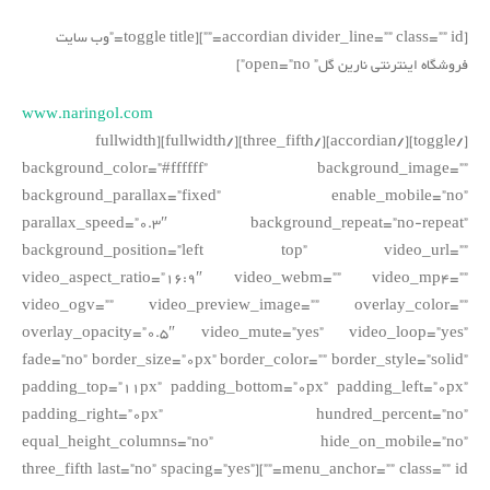
[accordian divider_line=”” class=”” id=””][toggle title=”وب سایت
فروشگاه اینترنتی نارین گل” open=”no”]
www.naringol.com
[/toggle][/accordian][/three_fifth][/fullwidth][fullwidth
background_color=”#ffffff” background_image=””
background_parallax=”fixed” enable_mobile=”no”
parallax_speed=”0.3″ background_repeat=”no-repeat”
background_position=”left top” video_url=””
video_aspect_ratio=”16:9″ video_webm=”” video_mp4=””
video_ogv=”” video_preview_image=”” overlay_color=””
overlay_opacity=”0.5″ video_mute=”yes” video_loop=”yes”
fade=”no” border_size=”0px” border_color=”” border_style=”solid”
padding_top=”11px” padding_bottom=”0px” padding_left=”0px”
padding_right=”0px” hundred_percent=”no”
equal_height_columns=”no” hide_on_mobile=”no”
menu_anchor=”” class=”” id=””][three_fifth last=”no” spacing=”yes”