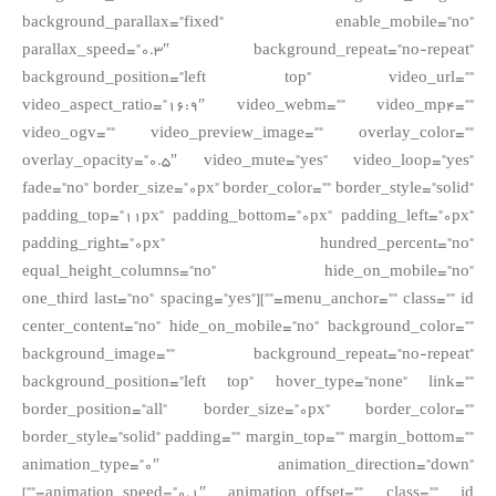
background_parallax=”fixed” enable_mobile=”no”
parallax_speed=”0.3″ background_repeat=”no-repeat”
background_position=”left top” video_url=””
video_aspect_ratio=”16:9″ video_webm=”” video_mp4=””
video_ogv=”” video_preview_image=”” overlay_color=””
overlay_opacity=”0.5″ video_mute=”yes” video_loop=”yes”
fade=”no” border_size=”0px” border_color=”” border_style=”solid”
padding_top=”11px” padding_bottom=”0px” padding_left=”0px”
padding_right=”0px” hundred_percent=”no”
equal_height_columns=”no” hide_on_mobile=”no”
menu_anchor=”” class=”” id=””][one_third last=”no” spacing=”yes”
center_content=”no” hide_on_mobile=”no” background_color=””
background_image=”” background_repeat=”no-repeat”
background_position=”left top” hover_type=”none” link=””
border_position=”all” border_size=”0px” border_color=””
border_style=”solid” padding=”” margin_top=”” margin_bottom=””
animation_type=”0″ animation_direction=”down”
animation_speed=”0.1″ animation_offset=”” class=”” id=””]