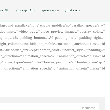
Ski
t
صفحه اصلی
نت وب مجنتو
اپلیکیشن مجنتو
بلاگ مج
conten
ground_parallax=”none” enable_mobile=”no” parallax_speed=”0.3″
video_mp4=”” video_ogv=”” video_preview_image=”” overlay_color=””
ding_top=”8%” padding_bottom=”8%” padding_left=”” padding_right=””
=”all” border_size=”0px” border_color=”” border_style=”” padding=””
hover_type=”none” link=”” border_position=”all” border_size=”0px”
irection=”” animation_speed=”0.1″ animation_offset=”” class=”” id=””]