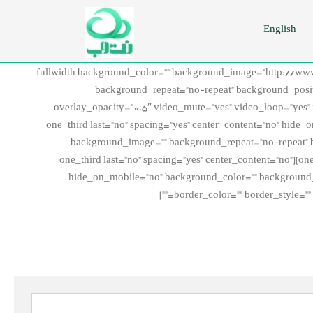
English
[fullwidth background_color=”” background_image=”http://w
background_repeat=”no-repeat” background_positi
overlay_opacity=”0.5″ video_mute=”yes” video_loop=”yes” 
hundred_percent=”no” equal_height_columns=”no” hide_on_mobile=”no” menu_anchor=”” class=”” id=””][one_third last=”no” sp
background_image=”” background_repeat=”no-repeat” bac
margin_top=”” margin_bottom=”” animation_type=”” animation_direction=”” animation_speed=”0.1″ animation_offset=”” class=”” id=””][/one_third][one_third last=”no” spacing=”yes” center_content=”no”
hide_on_mobile=”no” background_color=”” background_im
border_color=”” border_style=””