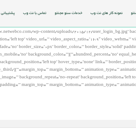
نتو
نمونه کار های نت وب
خدمات سئو مجنتو
تماس با نت وب
پشتیبانی
ww.netwebco.com/wp-content/uploads/2015/12/user_login_bg.jpg” back
on=”left top” video_url=”” video_aspect_ratio=”16:9″ video_webm=”” 
fade=”no” border_size=”0px” border_color=”” border_style=”solid” pad
acing=”yes” center_content=”no” hide_on_mobile=”no” background_color=””
kground_position=”left top” hover_type=”none” link=”” border_position
age=”” background_repeat=”no-repeat” background_position=”left top” 
 padding=”” margin_top=”” margin_bottom=”” animation_type=”” animation_d
Sign up
Join our community!