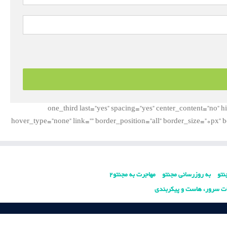
[/one_third][one_third last=”yes” spacing=”yes” center_co
hover_type=”none” link=”” border_position=”all” border_size=”0px” 
نتو
به روزرسانی مجنتو
مهاجرت به مجنتو2
ت سرور، هاست و پیکربندی