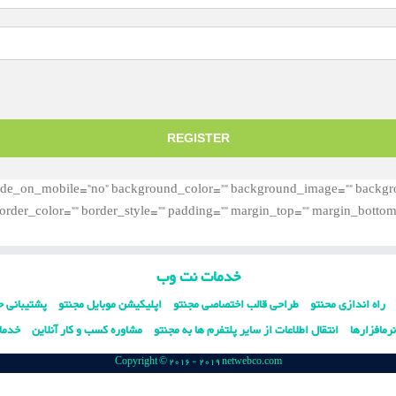
REGISTER
ntent=”no” hide_on_mobile=”no” background_color=”” background_image=”” ba
border_color=”” border_style=”” padding=”” margin_top=”” margin_botto
خدمات نت وب
راه اندازی محنتو
طراحی قالب اختصاصی مجنتو
اپلیکیشن موبایل مجنتو
پشتیبانی ج
رمافزارها
انتقال اطلاعات از سایر پلتفرم ها به مجنتو
مشاوره کسب و کار آنلاین
خدما
Copyright © 2016 - 2019 netwebco.com