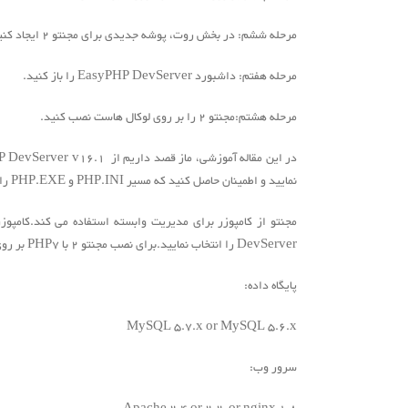
مرحله ششم: در بخش روت، پوشه جدیدی برای مجنتو 2 ایجاد کنید.
مرحله هفتم: داشبورد EasyPHP DevServer را باز کنید.
مرحله هشتم:مجنتو 2 را بر روی لوکال هاست نصب کنید.
نمایید و اطمینان حاصل کنید که مسیر PHP.INI و PHP.EXE را به درستی تعیین کرده باشید.همچنین باید کامپوزر را دانلود و نصب نمایید.
DevServer را انتخاب نمایید.برای نصب مجنتو 2 با PHP7 بر روی لوکال هاست، باید تجهیزات زیر را داشته باشید:
پایگاه داده:
MySQL 5.7.x or MySQL 5.6.x
سرور وب: