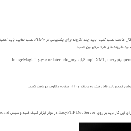
PHP7
نصب نمایید.باید اطمین
 اید.افزونه های لازم برای این نصب:
ImageMagick 6.3.7 or later pdo_mysql,SimpleXML, mcrypt,openssl, 