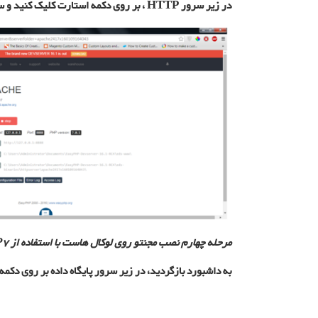
در زیر سرور HTTP ، بر روی دکمه استارت کلیک کنید و سرور آپاچی را انتخاب نمایید، PHP v7.0.1, Port 8888 را انتخاب کنید، دکمه استارت در داشبورد را بزنید.
مرحله چهارم نصب مجنتو روی لوکال هاست با استفاده از PHP7:
به داشبورد بازگردید، در زیر سرور پایگاه داده بر روی دکمه استارت کلیک کنید، سپس MySQL را به عنوان سرو