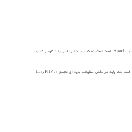
در این مقاله آموزشی، ماز قصد داریم از EasyPHP DevServer v16.1 که شاملApache 2.4.17, PhpMyAdmin v4.5.2, PHP v7.0.1, MySQL v5.7.9. است استفاده کنیم.باید این فایل را دانلود و نصب
مجنتو از کامپوزر برای مدیریت وابسته استفاده می کند.کامپوزر به مجنتو 2 این امکان را می دهد تا اجزا و وابستگی های خود را به راحتی مدیریت کند. شما باید در بخش تنظیمات پایه ای مجنتو 2، EasyPHP