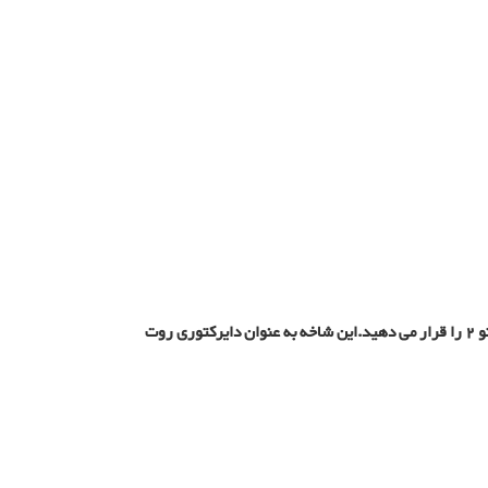
دوباره به داشبورد بازگردید، بر روی لینک Portable Directory کلیک کنید تا دایرکتوری مورد نظر یافت شود که در آن فایل باز شده مجنتو 2 را قرار می دهید.این شاخه به عنوان دایرکتوری روت