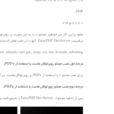
Apache 2.4 or 2.2 or nginx 1.8
PHP:
or
5.6.x
7.0.x
علاوه براین، اگر می خواهید مجنتو 2 را به این صورت بر روی لوکال هاست نصب کنید، باید چند افزونه برای پشتیبانی از
درقسمت
EasyPHP DevServer
، آنها را در حالت فعال گذاشته
mhash, curl, gd,, soap, xsl, intl, bcmath, mbstring.
مرحله اول نصب مجنتو روی لوکال هاست با استفاده از PHP7:
برای نصب مجنتو 2 با استفاده از PHP7 بر روی لوکال هاست، در اولین قدیم باید فایل فشرده مجنتو 2 را از صفحه دانلود، دریافت کنید.
مرحله دوم نصب مجنتو روی لوکال هاست با استفاده از PHP7:
پس از دانلود مجنتو2، EasyPHP DevServer را شروع کنید.برای این کار باید بر روی EasyPHP DevServer در نوار ابزار کلیک کنید و سپس Open Dashboard را بزنید.