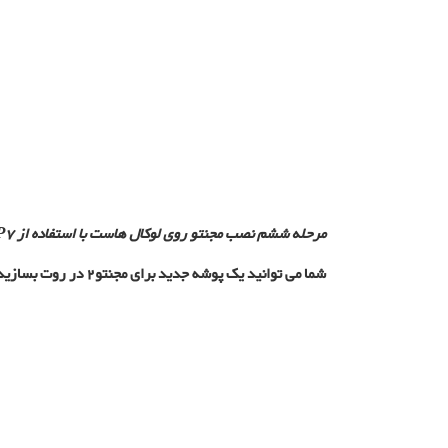
مرحله ششم نصب مجنتو روی لوکال هاست با استفاده از PHP7:
شما می توانید یک پوشه جدید برای مجنتو2 در روت بسازید، سپس تمام فایل های مجنتو را با استفاده از آرشیو فایل های 7-Zip از حالت فشرده خارج کرده و در این پوشه بریزید.