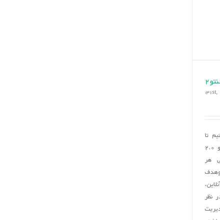
نامه
در
در
مجنتو
مجنتو
تو2
م تا
پیرامون سفارشات در مجنتو 2.0
ی هر
وهدف
لاین،
 نظر
دیریت