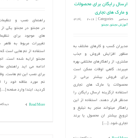
ارسال رایگان برای محصولات
و مارک های تجاری
دسامبر 31st, 2016
Categories:
|
راهنمای نصب و تنظیما
آموزش مجنتو
,
مجنتو
در مجنتو در مجنتو یکی از 
های موجود برای تنظیم
تغییرات مربوط به ظاهر س
مدیران کسب و کارهای مختلف به
استفاده از تم هایی است که
منظور افزایش فروش و جذب
مجنتو ارایه شده است. انچ
مشتری، از راهکارهای مختلفی بهره
ادامه می اید راهنمای مخ
میبرند. گاهی اوقات ممکن است
برای نصب این تم هاست. وق
برای فروش بیشتر برخی از
تم مورد علاقه خود را ان
محصولات یا مارک های تجاری
کردید، ابتدا وارد صفحه [...]
استفاده ازگزینه ارسال رایگان را
مدنظر قرار دهند. استفاده از این
دیدگاه‌
Read More
راهکار میتواند منجر به تبلیغ و
ترویج بیشتر ان محصول یا برند
تجاری شود. [...]
برای
دیدگاه‌ها
بسته