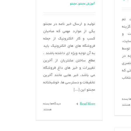
آموزش مجنتو
,
مجنتو
ت تم
تولید و ارسال خبر نامه در مجنتو
گزینه
یکی از موارد مهمی که صاحبان
ات و
کسب و کار الکترونیک از جمله
ایت،
فروشگاه های های الکترونیک باید
 توسط
به آن توجه ویژه ای داشته باشند ،
ه در
مطلع ساختن مشتریان از آخرین
تصری
تغییرات و خبر های داغ فروشگاه
تی که
می باشد، خبر هایی مانند آخرین
تخاب
تخفیفات و دسترسی ها. خوشبختانه
مجنتو این [...]
برای
ها
بسته
برای
دیدگاه‌ها
بسته
Read More
راهنمای
هستند
تولید
هستند
نصب
و
و
ارسال
تنظیمات
خبر
تم