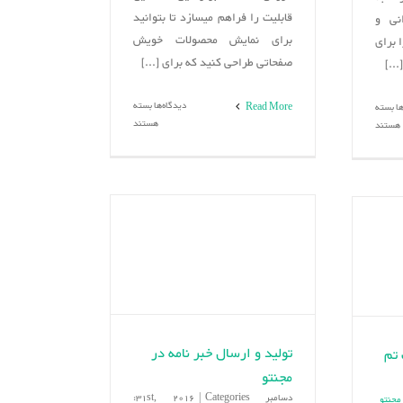
قابلیت را فراهم میسازد تا بتوانید
نی و
برای نمایش محصولات خویش
 برای
صفحاتی طراحی کنید که برای [...]
..]
برای
دیدگاه‌ها
بسته
برای
ها
بسته
Read More
ابزارهای
هستند
نصب
هستند
فروش
افزونه
در
های
مجنتو2
مجنتو
2
با
استفاده
از
کامپوزر
تولید و ارسال خبر نامه در
 تم
مجنتو
دسامبر 31st, 2016
Categories:
|
مجنتو