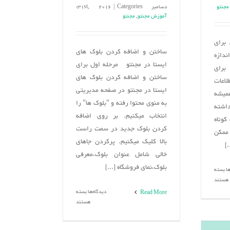
مجنتو
دسامبر 31st, 2016
Categories:
|
آموزش مجنتو
,
مجنتو
برای
ساختن و اضافه کردن بلوک های
ندازه
ایستا در مجنتو مرحله اول برای
برای
ساختن و اضافه کردن بلوک های
لاعات
ایستا در مجنتو در صفحه مدیریتی
میشه
به منوی محتوا رفته و "بلوک ها" را
اشته
انتخاب می­کنیم. بر روی اضافه
کوتاه
کردن بلوک جدید در سمت راست
ممکن
بالا کلیک می­کنیم. پرکردن جاهای
]
خالی شامل عنوان بلوک،معرفی
بلوک،نمای فروشگاه [...]
برای
ها
بسته
نکته
هستند
های
برای
دیدگاه‌ها
بسته
Read More
مهم
ساختن
هستند
درباره
و
برون
اضافه