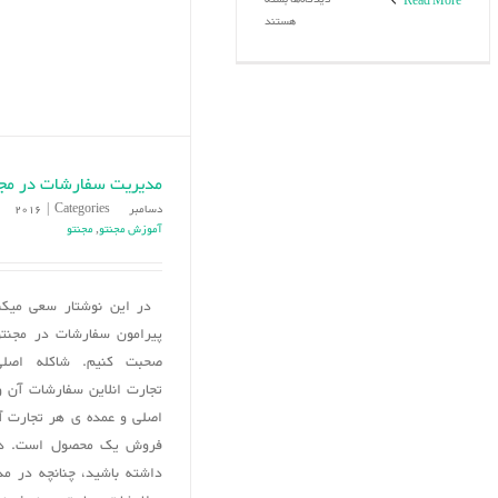
Read More
ارسال
هستند
رایگان
برای
محصولات
و
مارک
های
تجاری
مدیریت سفارشات در مجن
دسامبر 31st, 2016
Categories:
|
آموزش مجنتو
,
مجنتو
در این نوشتار سعی میکنی
صحبت کنیم. شاکله اصل
تجارت انلاین سفارشات آن 
اصلی و عمده ی هر تجارت آن
فروش یک محصول است. در
داشته باشید، چنانچه در م