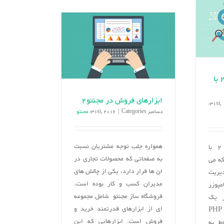
و
کردن
درون
بلوک
ریزی
های
ایستا
در
مجنتو
نصب افزونه های مجنتو 2 با
ابزارهای فروش در مجنتو2
دسامبر 31st, 2016
Categories:
|
مجنتو
همواره جلب توجه مشتریان نسبت
نصب افزونه های مجنتو 2 با
به صفحاتی که محصولات تجاری در
که می
ان ها قرار دارد، یکی از چالش های
رای مدیریت
مدیران کسب و کار بوده است.
امپوزر
فروشگاه ساز مجنتو شامل مجموعه
ر یک
ای از ابزارهای قدرتمند خرید و
مدیریت وابسته به PHP
فروش است. ابزارهایی که این
وط به