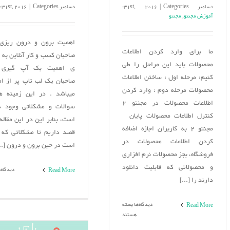
دسامبر 31st, 2016
Categories:
|
دسامبر 31st, 2016
Categories:
|
آموزش مجنتو
,
مجنتو
اهمیت برون و درون ریزی 
ما برای وارد کردن اطلاعات
صاحبان کسب و کار آنلاین به ا
محصولات باید این مراحل را طی
ی اهمیت بک آپ گیری 
کنیم: مرحله اول : ساختن اطلاعات
صاحبان یک لب تاپ پر از اط
محصولات مرحله دوم : وارد کردن
میباشد . در این زمینه ه
اطلاعات محصولات در مجنتو 2
سوالات و مشکلاتی وجود د
کنترل اطلاعات محصولات پایان
است، بنابر این در این مقاله 
مجنتو 2 به کاربران اجازه اضافه
قصد داریم تا مشکلاتی که 
کردن اطلاعات محصولات در
است در حین برون و درون [...
فروشگاه، بجز محصولات نرم افزاری
و محصولاتی که قابلیت دانلود
دیدگاه‌
Read More
دارند را [...]
برای
دیدگاه‌ها
بسته
Read More
ساخت
هستند
یک